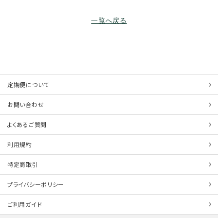
厳正なる抽選の上、当選者様に公式アカウン
トよりDMにてご連絡いたします。あらかじめ
一覧へ戻る
DMの受信設定をご確認ください。
応募時に個人情報の入力は不要です。当選さ
れた方のみ、DMでご案内する専用フォームか
ら「XアカウントID、お名前、ご住所、電話番
号」をご入力いただきます。
定期便について
応募状況や抽選の方法、および結果に関する
お問い合わせ
お問い合わせには一切お答えいたしかねま
す。
よくあるご質問
利用規約
3. 当選の無効・不適切アカウントについて
以下の場合は、当選を無効とさせていただく場合がござ
特定商取引
います。
プライバシーポリシー
当選通知DMに記載された回答期限までに発送
先情報のご入力がない場合。
ご利用ガイド
通信環境の不具合等によりDMが届かない場合