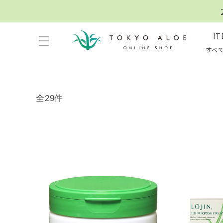
IT
すべ
全29件