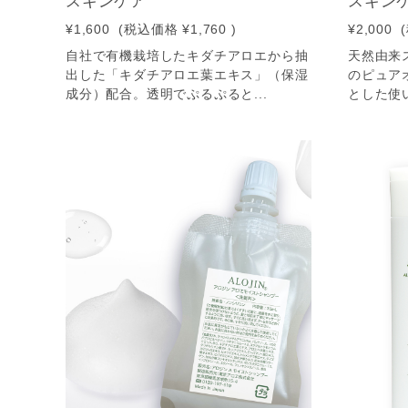
スキンケア
スキン
¥1,600
(税込価格
¥1,760
)
¥2,000
自社で有機栽培したキダチアロエから抽
天然由来
出した「キダチアロエ葉エキス」（保湿
のピュア
成分）配合。透明でぷるぷると...
とした使い