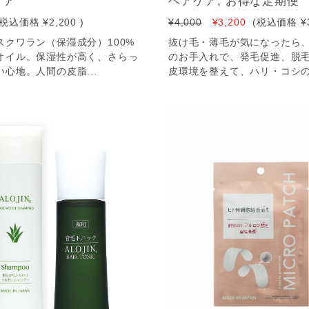
ケア
ヘアケア, お得な定期便
(税込価格
¥2,200
)
¥4,000
¥3,200
(税込価格
¥
スクワラン（保湿成分）100%
抜け毛・薄毛が気になったら、
オイル。保湿性が高く、さらっ
のお手入れで、発毛促進、脱
心地。人間の皮脂...
皮環境を整えて、ハリ・コシの.