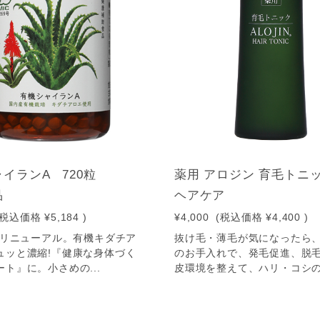
イランA 720粒
薬用 アロジン 育毛トニ
品
ヘアケア
(税込価格
¥5,184
)
¥4,000
(税込価格
¥4,400
)
年春リニューアル。有機キダチア
抜け毛・薄毛が気になったら、
ュッと濃縮!『健康な身体づく
のお手入れで、発毛促進、脱
ト』に。小さめの...
皮環境を整えて、ハリ・コシの.