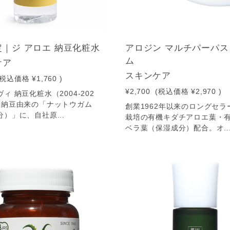
｜ジ アロエ 納豆化粧水
アロジン マルチパーパ
ム
ケア
スキンケア
(税込価格
¥1,760
)
¥2,700
(税込価格
¥2,970
)
ィ 納豆化粧水（2004-202
刻納豆由来の「ナットウガム
創業1962年以来のロングセラ
）」に、自社原...
栽培の有機キダチアロエ葉・
ベラ葉（保湿成分）配合。オ..