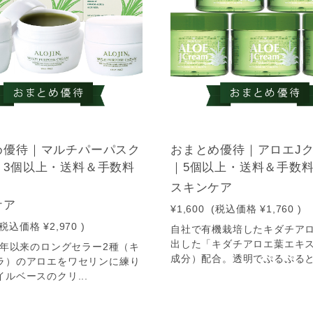
め優待｜マルチパーパスク
おまとめ優待｜アロエJ
｜3個以上・送料＆手数料
｜5個以上・送料＆手数
スキンケア
ケア
¥1,600
(税込価格
¥1,760
)
(税込価格
¥2,970
)
自社で有機栽培したキダチア
出した「キダチアロエ葉エキ
62年以来のロングセラー2種（キ
成分）配合。透明でぷるぷると.
ラ）のアロエをワセリンに練り
ルベースのクリ...