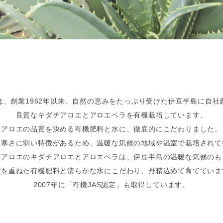
は、創業1962年以来、自然の恵みを
たっぷり受けた伊豆半島に自社
良質なキダチアロエとアロエベラを
有機栽培しています。
アロエの品質を決める有機肥料と水に、
徹底的にこだわりました。
は寒さに弱い特徴があるため、
温暖な気候の地域や温室で栽培されて
京アロエのキダチアロエとアロエベラは、
伊豆半島の温暖な気候のも
究を重ねた有機肥料と清らかな水に
こだわり、丹精込めて育てていま
2007年に「有機JAS認定」も取得しています。