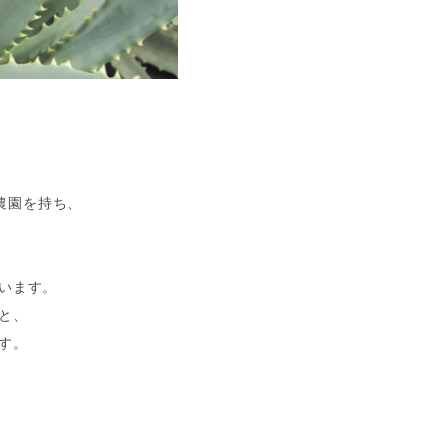
農園を持ち、
います。
と、
す。