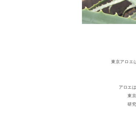
東京アロエ
アロエ
東
研