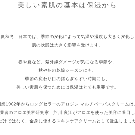
美しい素肌の基本は保湿から
春夏秋冬、日本では、季節の変化によって気温や湿度も
大きく変化し
肌の状態は大きく影響を受けます。
春や夏など、紫外線ダメージが気になる季節や、
秋や冬の乾燥シーズンにも、
季節の変わり目の揺らぎやすい時期にも、
美しい素肌を保つためには保湿はとても重要です。
創業1962年からロングセラーの
アロジン マルチパーパスクリームは
業者のアロエ美容研究家 芦川 良江が
アロエを使った美容に着目
だけではなく、
全身に使えるスキンケアクリームとして誕生しまし